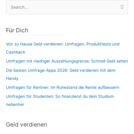
S
u
c
h
Für Dich
e
Von zu Hause Geld verdienen: Umfragen, Produkttests und
n
Cashback
n
a
Umfragen mit niedriger Auszahlungsgrenze: Schnell Geld sehen
c
Die besten Umfrage-Apps 2026: Geld verdienen mit dem
h
Handy
:
Umfragen für Rentner: Im Ruhestand die Rente aufbessern
Umfragen für Studenten: So finanzierst du dein Studium
nebenher
Geld verdienen