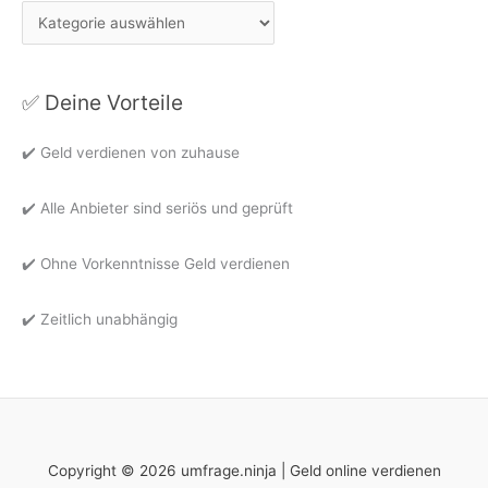
G
e
l
✅ Deine Vorteile
d
v
✔️ Geld verdienen von zuhause
e
r
✔️ Alle Anbieter sind seriös und geprüft
d
i
✔️ Ohne Vorkenntnisse Geld verdienen
e
n
✔️ Zeitlich unabhängig
e
n
Copyright © 2026 umfrage.ninja | Geld online verdienen