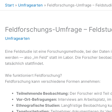
Zum
Start
Umfragearten
Feldforschungs-Umfrage – Feldstud
Inhalt
springen
Feldforschungs-Umfrage – Feldstu
Umfragearten
Eine Feldstudie ist eine Forschungsmethode, bei der Date
werden — also „im Feld“ statt im Labor. Die Forscher beob
tatsächlich stattfindet.
Wie funktioniert Feldforschung?
Feldforschung kann verschiedene Formen annehmen:
Teilnehmende Beobachtung:
Der Forscher wird Teil 
Vor-Ort-Befragungen:
Interviews am Arbeitsplatz, i
Ethnografische Studien:
Langfristige Beobachtung kul
Tagebuchstudien:
Teilnehmer dokumentieren ihr Ver