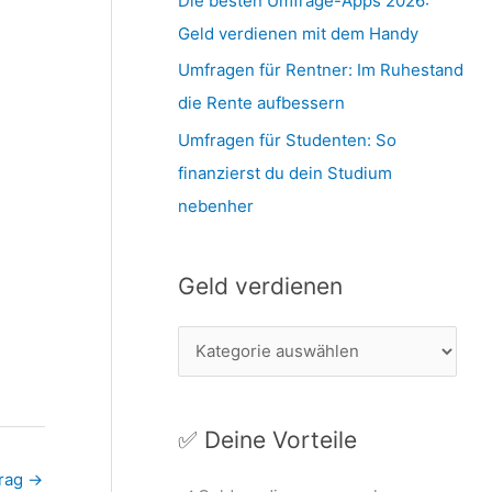
Die besten Umfrage-Apps 2026:
Geld verdienen mit dem Handy
Umfragen für Rentner: Im Ruhestand
die Rente aufbessern
Umfragen für Studenten: So
finanzierst du dein Studium
nebenher
Geld verdienen
G
e
l
✅ Deine Vorteile
d
v
trag
→