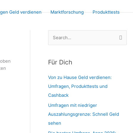
agen Geld verdienen
Marktforschung
Produkttests
S
u
c
hoben
h
Für Dich
ten
e
Von zu Hause Geld verdienen:
n
Umfragen, Produkttests und
n
Cashback
a
Umfragen mit niedriger
c
Auszahlungsgrenze: Schnell Geld
h
sehen
: