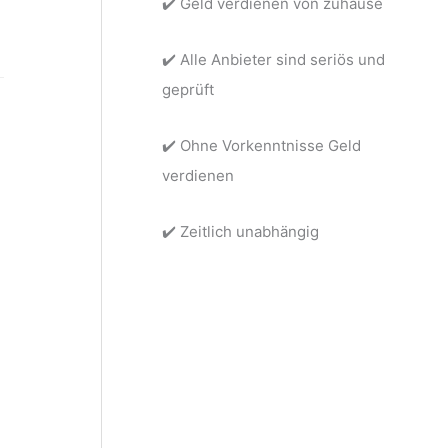
✔️ Geld verdienen von zuhause
e
r
✔️ Alle Anbieter sind seriös und
d
geprüft
i
e
✔️ Ohne Vorkenntnisse Geld
n
verdienen
e
n
✔️ Zeitlich unabhängig