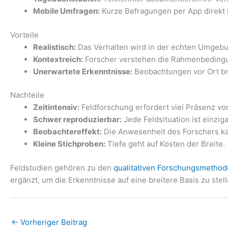
Mobile Umfragen:
Kurze Befragungen per App direkt
Vorteile
Realistisch:
Das Verhalten wird in der echten Umgebun
Kontextreich:
Forscher verstehen die Rahmenbedingun
Unerwartete Erkenntnisse:
Beobachtungen vor Ort bri
Nachteile
Zeitintensiv:
Feldforschung erfordert viel Präsenz vor
Schwer reproduzierbar:
Jede Feldsituation ist einziga
Beobachtereffekt:
Die Anwesenheit des Forschers ka
Kleine Stichproben:
Tiefe geht auf Kosten der Breite.
Feldstudien gehören zu den
qualitativen Forschungsmetho
ergänzt, um die Erkenntnisse auf eine breitere Basis zu stell
←
Vorheriger Beitrag